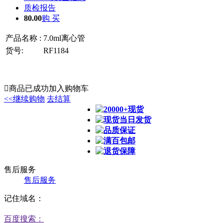
质检报告
80.00
购 买
产品名称 :
7.0ml离心管
货号:
RF1184

商品已成功加入购物车
<<继续购物
去结算
20000+现货
现货当日发货
品质保证
满百包邮
退货保障
售后服务
售后服务
记住域名：
百度搜索：