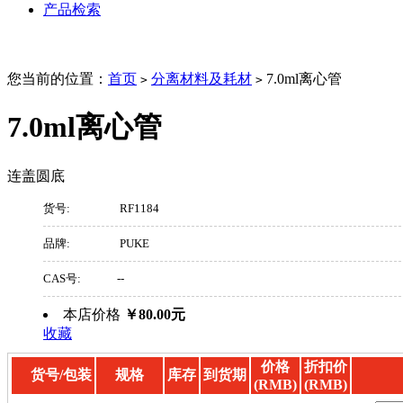
产品检索
您当前的位置：
首页
分离材料及耗材
7.0ml离心管
>
>
7.0ml离心管
连盖圆底
货号:
RF1184
品牌:
PUKE
CAS号:
--
本店价格
￥80.00元
收藏
价格
折扣价
货号/包装
规格
库存
到货期
(RMB)
(RMB)