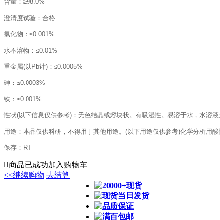
含量：
≥98.0%
澄清度试验：合格
氯化物：
≤0.001%
水不溶物：
≤0.01%
重金属
(
以
Pb
计
)
：
≤0.0005%
砷：
≤0.0003%
铁：
≤0.001%
性状
(
以下信息仅供参考
)
：
无色结晶或熔块状。有吸湿性。易溶于水，水溶液
用途：
本品仅供科研，不得用于其他用途
。
(
以下用途仅供参考
)
化学分析用酸
保存：
RT

商品已成功加入购物车
<<继续购物
去结算
20000+现货
现货当日发货
品质保证
满百包邮