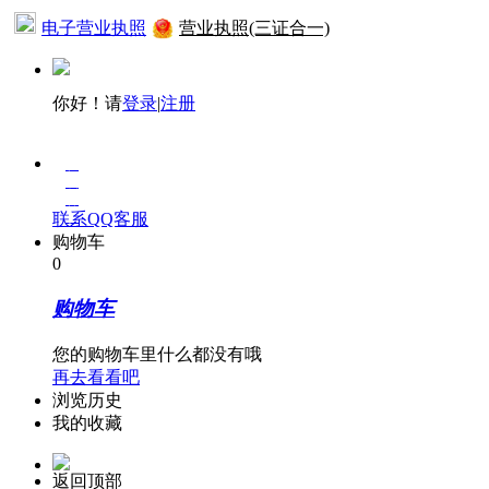
电子营业执照
营业执照(三证合一)
你好！请
登录
|
注册
在
线
客
联系QQ客服
服
购物车
0
购物车
您的购物车里什么都没有哦
再去看看吧
浏览历史
我的收藏
返回顶部