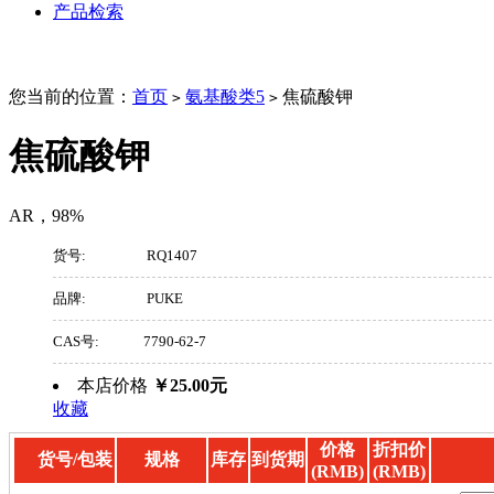
产品检索
您当前的位置：
首页
氨基酸类5
焦硫酸钾
>
>
焦硫酸钾
AR，98%
货号:
RQ1407
品牌:
PUKE
CAS号:
7790-62-7
本店价格
￥25.00元
收藏
价格
折扣价
货号/包装
规格
库存
到货期
(RMB)
(RMB)