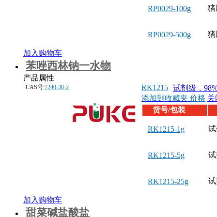
猪
RP0029-100g
猪
RP0029-500g
加入购物车
苯唑西林钠一水物
产品属性
RK1215
CAS号:
7240-38-2
试剂级，98
添加到收藏夹
价格
关
货号/包装
试
RK1215-1g
试
RK1215-5g
试
RK1215-25g
加入购物车
甜菜碱盐酸盐