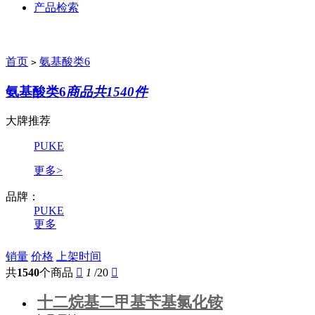
产品检索
首页
氨基酸类6
>
氨基酸类6
商品共1540件
大牌推荐
PUKE
更多>
品牌：
PUKE
更多
销量
价格
上架时间
共
1540
个商品

1
/20

十二烷基二甲基苄基氯化铵